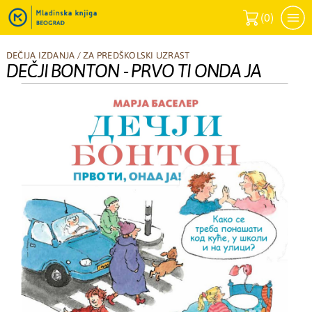
(
0
)
DEČIJA IZDANJA
/
ZA PREDŠKOLSKI UZRAST
DEČJI BONTON - PRVO TI ONDA JA