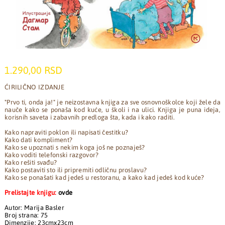
1.290,00 RSD
ĆIRILIČNO IZDANJE
"Prvo ti, onda ja!" je neizostavna knjiga za sve osnovnoškolce koji žele da
nauče kako se ponaša kod kuće, u školi i na ulici. Knjiga je puna ideja,
korisnih saveta i zabavnih predloga šta, kada i kako raditi.
Kako napraviti poklon ili napisati čestitku?
Kako dati kompliment?
Kako se upoznati s nekim koga još ne poznaješ?
Kako voditi telefonski razgovor?
Kako rešiti svađu?
Kako postaviti sto ili pripremiti odličnu proslavu?
Kako se ponašati kad jedeš u restoranu, a kako kad jedeš kod kuće?
Prelistajte knjigu:
ovde
Autor: Marija Basler
Broj strana: 75
Dimenzije: 23cmx23cm