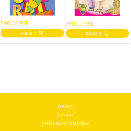
390,00 RSD
790,00 RSD
DODAJ U
DODAJ U
O NAMA
KONTAKT
OPŠTI USLOVI KORIŠĆENJA