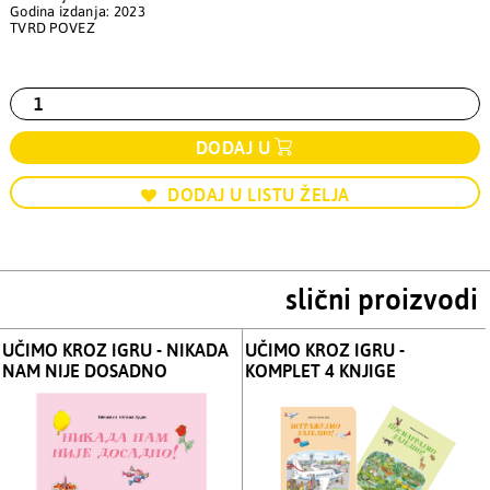
Godina izdanja: 2023
TVRD POVEZ
DODAJ U
DODAJ U LISTU ŽELJA
slični proizvodi
UČIMO KROZ IGRU - NIKADA
UČIMO KROZ IGRU -
NAM NIJE DOSADNO
KOMPLET 4 KNJIGE