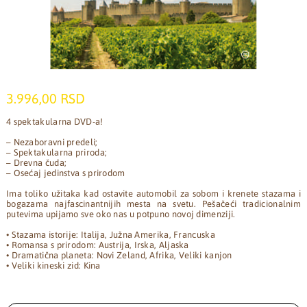
3.996,00 RSD
4 spektakularna DVD-a!
– Nezaboravni predeli;
– Spektakularna priroda;
– Drevna čuda;
– Osećaj jedinstva s prirodom
Ima toliko užitaka kad ostavite automobil za sobom i krenete stazama i
bogazama najfascinantnijih mesta na svetu. Pešačeći tradicionalnim
putevima upijamo sve oko nas u potpuno novoj dimenziji.
• Stazama istorije: Italija, Južna Amerika, Francuska
• Romansa s prirodom: Austrija, Irska, Aljaska
• Dramatična planeta: Novi Zeland, Afrika, Veliki kanjon
• Veliki kineski zid: Kina