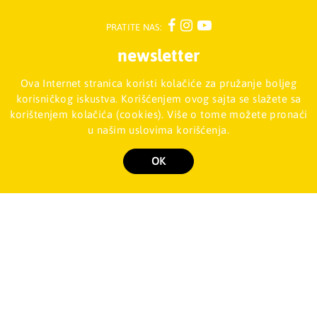
PRATITE NAS:
newsletter
Ova Internet stranica koristi kolačiće za pružanje boljeg
Prijavite se na naš Newsletter
korisničkog iskustva. Korišćenjem ovog sajta se slažete sa
korištenjem kolačića (cookies). Više o tome možete pronaći
u našim uslovima korišćenja.
Mladinska knjiga d.o.o., Palmira Toljatija 5 - Stari Merkator, 11070
NOVI BEOGRAD, Srbija
011/2257-008
OK
Copyright 2026 Mladinska knjiga d.o.o., Sva prava su zadržana. Powered by
shopen.com