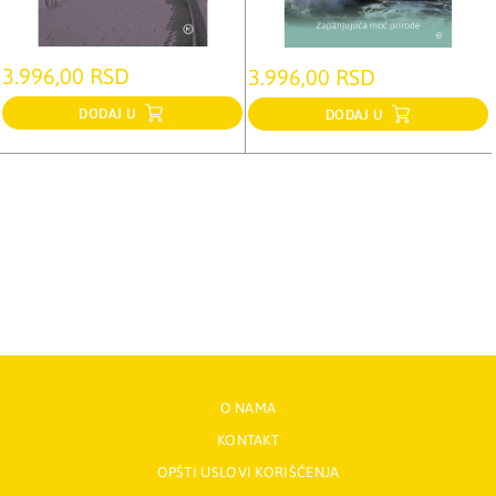
3.996,00 RSD
3.996,00 RSD
DODAJ U
DODAJ U
O NAMA
KONTAKT
OPŠTI USLOVI KORIŠĆENJA