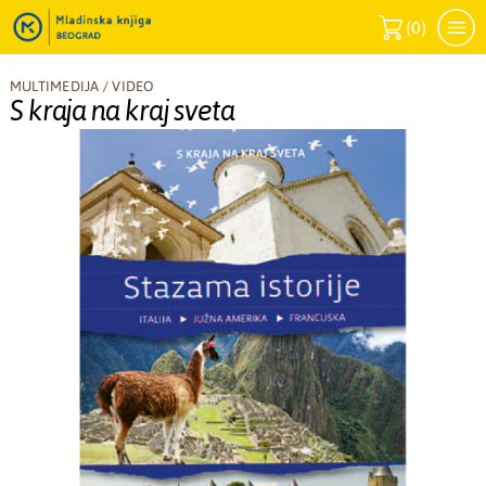
(
0
)
MULTIMEDIJA
/
VIDEO
S kraja na kraj sveta