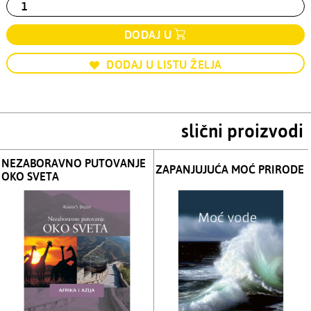
DODAJ U
DODAJ U LISTU ŽELJA
slični proizvodi
NEZABORAVNO PUTOVANJE
ZAPANJUJUĆA MOĆ PRIRODE
OKO SVETA