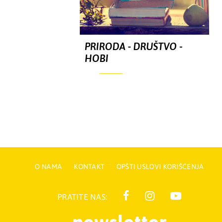
PRIRODA - DRUŠTVO -
HOBI
O NAMA
KONTAKT
OPŠTI USLOVI KORIŠĆENJA
PRATITE NAS: