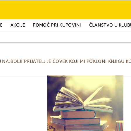
GE
BELETRISTIKA I POPULARNA PSIHOLOGIJA
AKCIJE
POMOĆ PRI KUPOVINI
ČLANSTVO U KLUB
DEČIJA IZDANJ
 NAJBOLJI PRIJATELJ JE ČOVEK KOJI MI POKLONI KNJIGU 