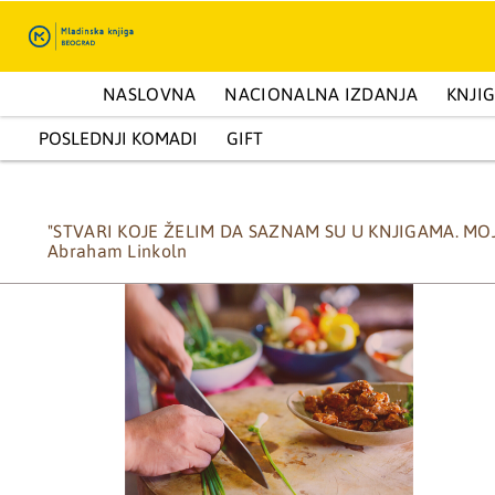
ENCIKLOPEDIJE I KAPITALNA IZDANJA
NASLOVNA
NACIONALNA IZDANJA
PRIRUČNICI
KNJI
Moj profil
POSLEDNJI KOMADI
GIFT
"STVARI KOJE ŽELIM DA SAZNAM SU U KNJIGAMA. MOJ
Abraham Linkoln