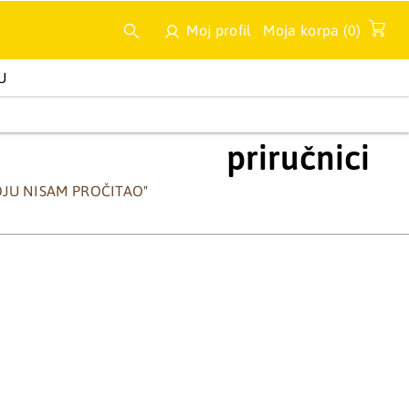
Moj profil
Moja korpa (
0
)
U
A
MULTIMEDIJA
NOVA IZDANJA
priručnici
KOJU NISAM PROČITAO"