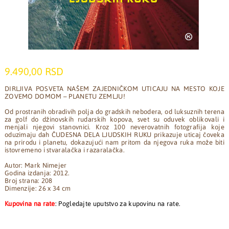
9.490,00 RSD
DIRLJIVA POSVETA NAŠEM ZAJEDNIČKOM UTICAJU NA MESTO KOJE
ZOVEMO DOMOM – PLANETU ZEMLJU!
Od prostranih obradivih polja do gradskih nebodera, od luksuznih terena
za golf do džinovskih rudarskih kopova, svet su oduvek oblikovali i
menjali njegovi stanovnici. Kroz 100 neverovatnih fotografija koje
oduzimaju dah ČUDESNA DELA LJUDSKIH RUKU prikazuje uticaj čoveka
na prirodu i planetu, dokazujući nam pritom da njegova ruka može biti
istovremeno i stvaralačka i razaralačka.
Autor: Mark Nimejer
Godina izdanja: 2012.
Broj strana: 208
Dimenzije: 26 x 34 cm
Kupovina na rate
: Pogledajte uputstvo za kupovinu na rate.