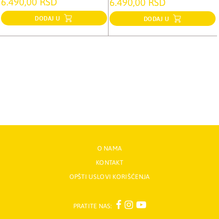
6.490,00 RSD
6.490,00 RSD
DODAJ U
DODAJ U
O NAMA
KONTAKT
OPŠTI USLOVI KORIŠĆENJA
PRATITE NAS: