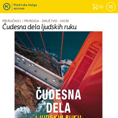
(
0
)
PRIRUČNICI
/
PRIRODA - DRUŠTVO - HOBI
Čudesna dela ljudskih ruku