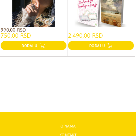
990,00 RSD
750,00 RSD
2.490,00 RSD
DODAJ U
DODAJ U
O NAMA
KONTAKT