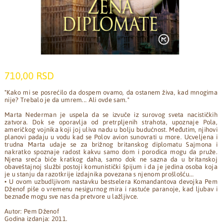
710,00 RSD
"Kako mi se posrećilo da dospem ovamo, da ostanem živa, kad mnogima
nije? Trebalo je da umrem... Ali ovde sam."
Marta Nederman je uspela da se izvuče iz surovog sveta nacističkih
zatvora. Dok se oporavlja od pretrpljenih strahota, upoznaje Pola,
američkog vojnika koji joj uliva nadu u bolju budućnost. Međutim, njihovi
planovi padaju u vodu kad se Polov avion sunovrati u more. Ucveljena i
trudna Marta udaje se za brižnog britanskog diplomatu Sajmona i
nakratko spoznaje radost kakvu samo dom i porodica mogu da pruže.
Njena sreća biće kratkog daha, samo dok ne sazna da u britanskoj
obaveštajnoj službi postoji komunistički špijum i da je jedina osoba koja
je u stanju da razotkrije izdajnika povezana s njenom prošlošću...
• U ovom uzbudljivom nastavku bestselera Komandantova devojka Pem
Dženof piše o vremenu nesigurnog mira i rastuće paranoje, kad ljubav i
beznađe mogu sve nas da pretvore u lažljivce.
Autor: Pem Dženof
Godina izdanja: 2011.