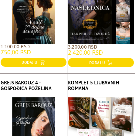
1.100,00 RSD
3.200,00 RSD
750,00 RSD
2.420,00 RSD
DODAJ U
DODAJ U
GREJS BAROUZ 4 -
KOMPLET 5 LJUBAVNIH
GOSPOĐICA POŽELJNA
ROMANA