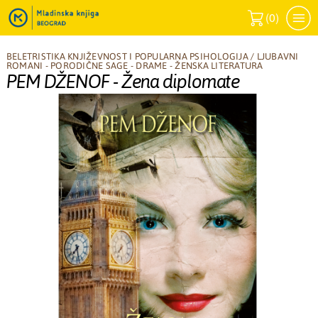
(
0
)
BELETRISTIKA KNJIŽEVNOST I POPULARNA PSIHOLOGIJA
/
LJUBAVNI
ROMANI - PORODIČNE SAGE - DRAME - ŽENSKA LITERATURA
PEM DŽENOF - Žena diplomate