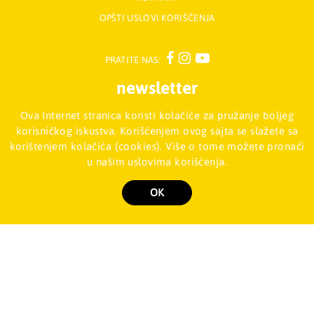
OPŠTI USLOVI KORIŠĆENJA
PRATITE NAS:
newsletter
Ova Internet stranica koristi kolačiće za pružanje boljeg
Prijavite se na naš Newsletter
korisničkog iskustva. Korišćenjem ovog sajta se slažete sa
korištenjem kolačića (cookies). Više o tome možete pronaći
u našim uslovima korišćenja.
Mladinska knjiga d.o.o., Palmira Toljatija 5 - Stari Merkator, 11070
NOVI BEOGRAD, Srbija
011/2257-008
OK
Copyright 2026 Mladinska knjiga d.o.o., Sva prava su zadržana. Powered by
shopen.com