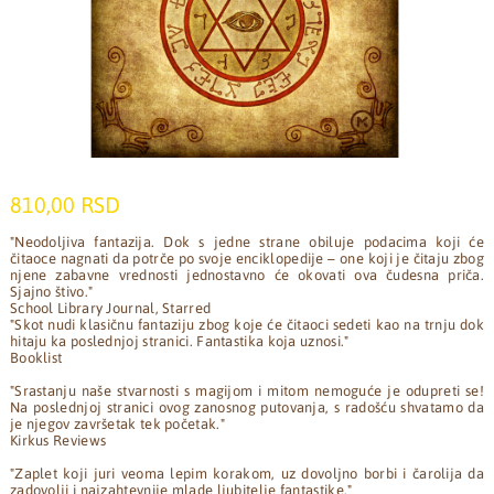
810,00 RSD
"Neodoljiva fantazija. Dok s jedne strane obiluje podacima koji će
čitaoce nagnati da potrče po svoje enciklopedije – one koji je čitaju zbog
njene zabavne vrednosti jednostavno će okovati ova čudesna priča.
Sjajno štivo."
School Library Journal, Starred
"Skot nudi klasičnu fantaziju zbog koje će čitaoci sedeti kao na trnju dok
hitaju ka poslednjoj stranici. Fantastika koja uznosi."
Booklist
"Srastanju naše stvarnosti s magijom i mitom nemoguće je odupreti se!
Na poslednjoj stranici ovog zanosnog putovanja, s radošću shvatamo da
je njegov završetak tek početak."
Kirkus Reviews
"Zaplet koji juri veoma lepim korakom, uz dovoljno borbi i čarolija da
zadovolji i najzahtevnije mlade ljubitelje fantastike."