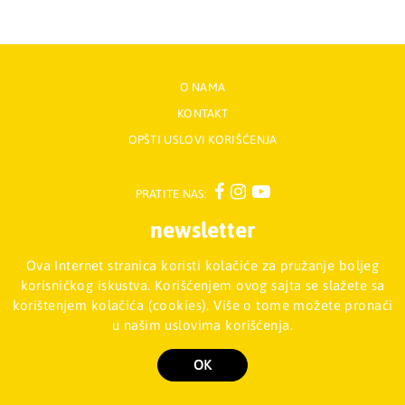
O NAMA
KONTAKT
OPŠTI USLOVI KORIŠĆENJA
PRATITE NAS:
newsletter
Ova Internet stranica koristi kolačiće za pružanje boljeg
Prijavite se na naš Newsletter
korisničkog iskustva. Korišćenjem ovog sajta se slažete sa
korištenjem kolačića (cookies). Više o tome možete pronaći
u našim uslovima korišćenja.
Mladinska knjiga d.o.o., Palmira Toljatija 5 - Stari Merkator, 11070
NOVI BEOGRAD, Srbija
011/2257-008
OK
Copyright 2026 Mladinska knjiga d.o.o., Sva prava su zadržana. Powered by
shopen.com