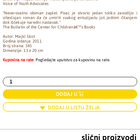
Voice of Youth Advocates
"Neverovatno obiman zaplet. Pisac je stvorio jedan toliko zavodljiv i
višeslojan roman da će umiriti svakog entuzijastu još jednim čitanjem
dok iščekuje naredni nastavak."
The Bulletin of the Center for Childrenâ€™s Books
Autor: Majkl Skot
Godina izdanja: 2011.
Broj strana: 345
Dimenzije: 13 x 20 cm
Kupovina na rate
: Pogledajte uputstvo za kupovinu na rate.
DODAJ U
DODAJ U LISTU ŽELJA
slični proizvodi