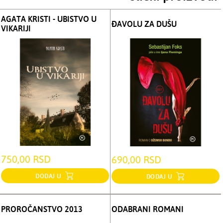
AGATA KRISTI - UBISTVO U
ĐAVOLU ZA DUŠU
VIKARIJI
750,00 RSD
690,00 RSD
DODAJ U
DODAJ U
PROROČANSTVO 2013
ODABRANI ROMANI