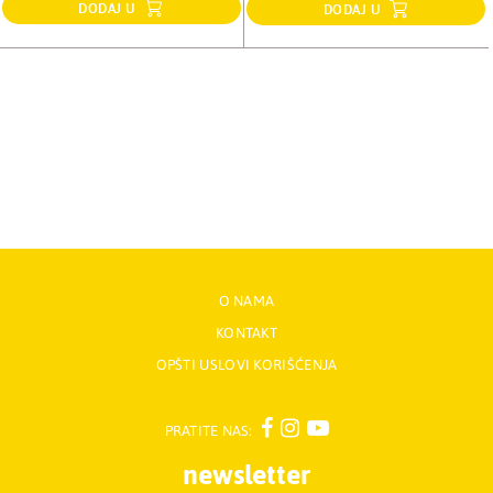
DODAJ U
DODAJ U
O NAMA
KONTAKT
OPŠTI USLOVI KORIŠĆENJA
PRATITE NAS:
newsletter