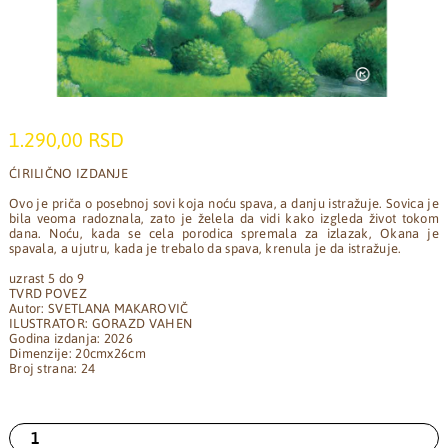
1.290,00 RSD
ĆIRILIČNO IZDANJE
Ovo je priča o posebnoj sovi koja noću spava, a danju istražuje. Sovica je
bila veoma radoznala, zato je želela da vidi kako izgleda život tokom
dana. Noću, kada se cela porodica spremala za izlazak, Okana je
spavala, a ujutru, kada je trebalo da spava, krenula je da istražuje.
uzrast 5 do 9
TVRD POVEZ
Autor: SVETLANA MAKAROVIČ
ILUSTRATOR: GORAZD VAHEN
Godina izdanja: 2026
Dimenzije: 20cmx26cm
Broj strana: 24