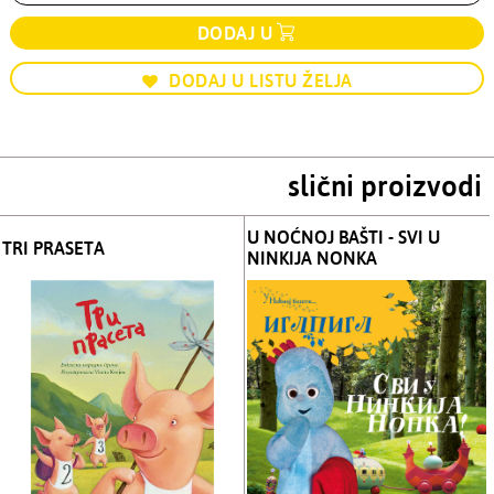
DODAJ U
DODAJ U LISTU ŽELJA
slični proizvodi
U NOĆNOJ BAŠTI - SVI U
TRI PRASETA
NINKIJA NONKA