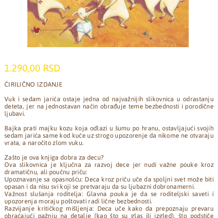
1.290,00 RSD
ĆIRILIČNO IZDANJE
Vuk i sedam jarića ostaje jedna od najvažnijih slikovnica u odrastanju
deteta, jer na jednostavan način obrađuje teme bezbednosti i porodične
ljubavi.
Bajka prati majku kozu koja odlazi u šumu po hranu, ostavljajući svojih
sedam jarića same kod kuće uz strogo upozorenje da nikome ne otvaraju
vrata, a naročito zlom vuku.
Zašto je ova knjiga dobra za decu?
Ova slikovnica je ključna za razvoj dece jer nudi važne pouke kroz
dramatičnu, ali poučnu priču:
Upoznavanje sa opasnošću: Deca kroz priču uče da spoljni svet može biti
opasan i da nisu svi koji se pretvaraju da su ljubazni dobronamerni.
Važnost slušanja roditelja: Glavna pouka je da se roditeljski saveti i
upozorenja moraju poštovati radi lične bezbednosti.
Razvijanje kritičkog mišljenja: Deca uče kako da prepoznaju prevaru
obraćajući pažnju na detalje (kao što su glas ili izgled), što podstiče