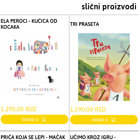
slični proizvodi
ELA PEROCI - KUĆICA OD
TRI PRASETA
KOCAKA
1.290,00 RSD
1.290,00 RSD
DODAJ U
DODAJ U
PRIČA KOJA SE LEPI - MAČAK
UČIMO KROZ IGRU -