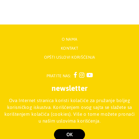
O NAMA
KONTAKT
OPŠTI USLOVI KORIŠĆENJA
PRATITE NAS:
newsletter
Ova Internet stranica koristi kolačiće za pružanje boljeg
Prijavite se na naš Newsletter
korisničkog iskustva. Korišćenjem ovog sajta se slažete sa
korištenjem kolačića (cookies). Više o tome možete pronaći
u našim uslovima korišćenja.
Mladinska knjiga d.o.o., Palmira Toljatija 5 - Stari Merkator, 11070
NOVI BEOGRAD, Srbija
011/2257-008
OK