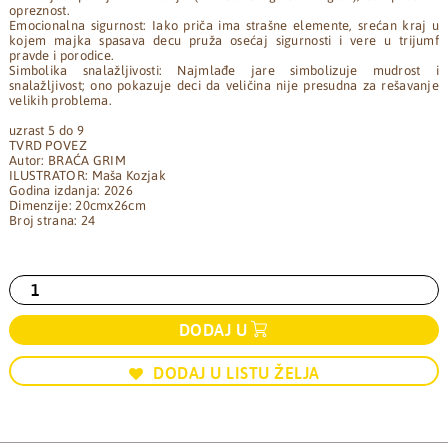
opreznost.
Emocionalna sigurnost: Iako priča ima strašne elemente, srećan kraj u
kojem majka spasava decu pruža osećaj sigurnosti i vere u trijumf
pravde i porodice.
Simbolika snalažljivosti: Najmlađe jare simbolizuje mudrost i
snalažljivost; ono pokazuje deci da veličina nije presudna za rešavanje
velikih problema.
uzrast 5 do 9
TVRD POVEZ
Autor: BRAĆA GRIM
ILUSTRATOR: Maša Kozjak
Godina izdanja: 2026
Dimenzije: 20cmx26cm
Broj strana: 24
DODAJ U
DODAJ U LISTU ŽELJA