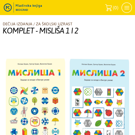
(
0
)
DEČIJA IZDANJA
/
ZA ŠKOLSKI UZRAST
KOMPLET - MISLIŠA 1 I 2