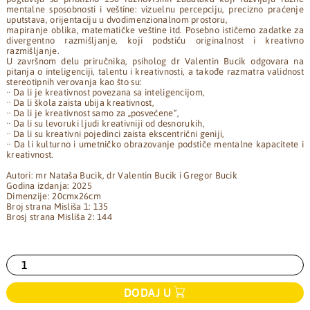
mentalne sposobnosti i veštine: vizuelnu percepciju, precizno praćenje
uputstava, orijentaciju u dvodimenzionalnom prostoru,
mapiranje oblika, matematičke veštine itd. Posebno ističemo zadatke za
divergentno razmišljanje, koji podstiču originalnost i kreativno
razmišljanje.
U završnom delu priručnika, psiholog dr Valentin Bucik odgovara na
pitanja o inteligenciji, talentu i kreativnosti, a takođe razmatra validnost
stereotipnih verovanja kao što su:
·· Da li je kreativnost povezana sa inteligencijom,
·· Da li škola zaista ubija kreativnost,
·· Da li je kreativnost samo za „posvećene“,
·· Da li su levoruki ljudi kreativniji od desnorukih,
·· Da li su kreativni pojedinci zaista ekscentrični geniji,
·· Da li kulturno i umetničko obrazovanje podstiče mentalne kapacitete i
kreativnost.
Autori: mr Nataša Bucik, dr Valentin Bucik i Gregor Bucik
Godina izdanja: 2025
Dimenzije: 20cmx26cm
Broj strana Misliša 1: 135
Brosj strana Misliša 2: 144
DODAJ U