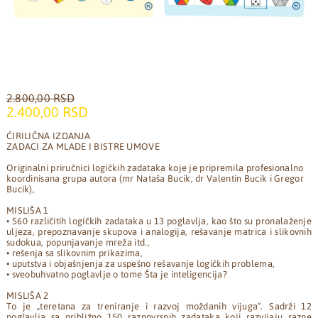
2.800,00 RSD
2.400,00 RSD
ĆIRILIČNA IZDANJA
ZADACI ZA MLADE I BISTRE UMOVE
Originalni priručnici logičkih zadataka koje je pripremila profesionalno
koordinisana grupa autora (mr Nataša Bucik, dr Valentin Bucik i Gregor
Bucik),
MISLIŠA 1
• 560 različitih logičkih zadataka u 13 poglavlja, kao što su pronalaženje
uljeza, prepoznavanje skupova i analogija, rešavanje matrica i slikovnih
sudokua, popunjavanje mreža itd.,
• rešenja sa slikovnim prikazima,
• uputstva i objašnjenja za uspešno rešavanje logičkih problema,
• sveobuhvatno poglavlje o tome Šta je inteligencija?
MISLIŠA 2
To je „teretana za treniranje i razvoj moždanih vijuga“. Sadrži 12
poglavlja sa približno 150 raznovrsnih zadataka koji razvijaju razne