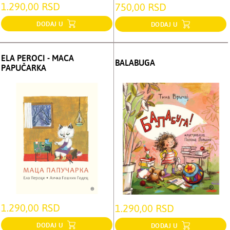
1.290,00 RSD
750,00 RSD
DODAJ U
DODAJ U
ELA PEROCI - MACA
BALABUGA
PAPUČARKA
1.290,00 RSD
1.290,00 RSD
DODAJ U
DODAJ U