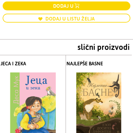
DODAJ U
DODAJ U LISTU ŽELJA
slični proizvodi
JECA I ZEKA
NAJLEPŠE BASNE