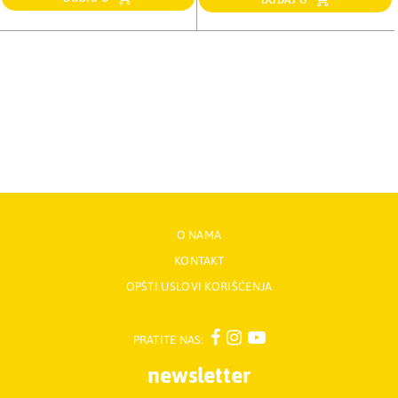
DODAJ U
O NAMA
KONTAKT
OPŠTI USLOVI KORIŠĆENJA
PRATITE NAS:
newsletter