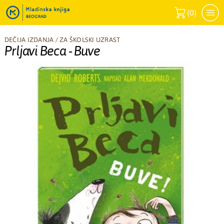
(
0
)
DEČIJA IZDANJA
/
ZA ŠKOLSKI UZRAST
Prljavi Beca - Buve