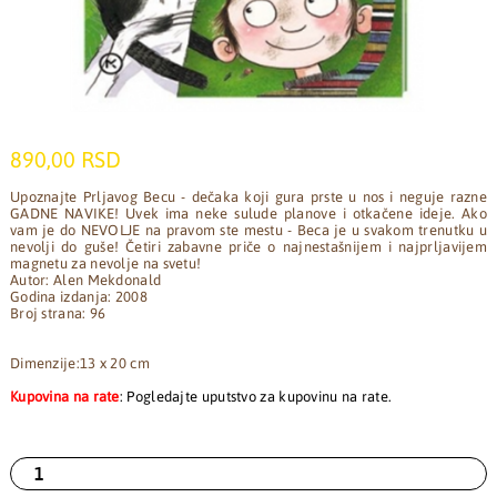
890,00 RSD
Upoznajte Prljavog Becu - dečaka koji gura prste u nos i neguje razne
GADNE NAVIKE! Uvek ima neke sulude planove i otkačene ideje. Ako
vam je do NEVOLJE na pravom ste mestu - Beca je u svakom trenutku u
nevolji do guše! Četiri zabavne priče o najnestašnijem i najprljavijem
magnetu za nevolje na svetu!
Autor: Alen Mekdonald
Godina izdanja: 2008
Broj strana: 96
Dimenzije:13 x 20 cm
Kupovina na rate
: Pogledajte uputstvo za kupovinu na rate.