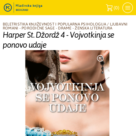
(
0
)
BELETRISTIKA KNJIŽEVNOST I POPULARNA PSIHOLOGIJA
/
LJUBAVNI
ROMANI - PORODIČNE SAGE - DRAME - ŽENSKA LITERATURA
Harper St. Džordž 4 - Vojvotkinja se
ponovo udaje