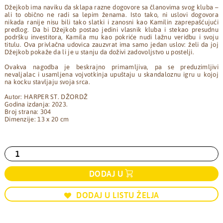
Džejkob ima naviku da sklapa razne dogovore sa članovima svog kluba –
ali to obično ne radi sa lepim ženama. Isto tako, ni uslovi dogovora
nikada ranije nisu bili tako slatki i zanosni kao Kamilin zaprepašćujući
predlog. Da bi Džejkob postao jedini vlasnik kluba i stekao presudnu
podršku investitora, Kamila mu kao pokriće nudi lažnu veridbu i svoju
titulu. Ova privlačna udovica zauzvrat ima samo jedan uslov: želi da joj
Džejkob pokaže da li je u stanju da doživi zadovoljstvo u postelji.
Ovakva nagodba je beskrajno primamljiva, pa se preduzimljivi
nevaljalac i usamljena vojvotkinja upuštaju u skandaloznu igru u kojoj
na kocku stavljaju svoja srca.
Autor: HARPER ST. DŽORDŽ
Godina izdanja: 2023.
Broj strana: 304
Dimenzije: 13 x 20 cm
DODAJ U
DODAJ U LISTU ŽELJA