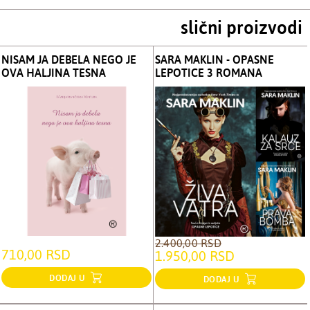
slični proizvodi
NISAM JA DEBELA NEGO JE
SARA MAKLIN - OPASNE
OVA HALJINA TESNA
LEPOTICE 3 ROMANA
2.400,00 RSD
710,00 RSD
1.950,00 RSD
DODAJ U
DODAJ U