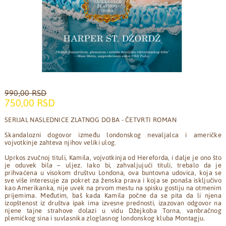
990,00 RSD
750,00 RSD
SERIJAL NASLEDNICE ZLATNOG DOBA - ČETVRTI ROMAN
Skandalozni dogovor između londonskog nevaljalca i američke
vojvotkinje zahteva njihov veliki ulog.
Uprkos zvučnoj tituli, Kamila, vojvotkinja od Hereforda, i dalje je ono što
je oduvek bila – uljez. Iako bi, zahvaljujući tituli, trebalo da je
prihvaćena u visokom društvu Londona, ova buntovna udovica, koja se
sve više interesuje za pokret za ženska prava i koja se ponaša isključivo
kao Amerikanka, nije uvek na prvom mestu na spisku gostiju na otmenim
prijemima. Međutim, baš kada Kamila počne da se pita da li njena
izopštenost iz društva ipak ima izvesne prednosti, izazovan odgovor na
njene tajne strahove dolazi u vidu Džejkoba Torna, vanbračnog
plemićkog sina i suvlasnika zloglasnog londonskog kluba Montagju.