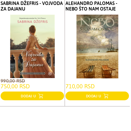
SABRINA DŽEFRIS - VOJVODA
ALEHANDRO PALOMAS -
ZA DAJANU
NEBO ŠTO NAM OSTAJE
990,00 RSD
750,00 RSD
710,00 RSD
DODAJ U
DODAJ U