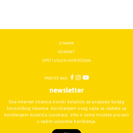
O NAMA
KONTAKT
OPŠTI USLOVI KORIŠĆENJA
PRATITE NAS:
newsletter
Ova Internet stranica koristi kolačiće za pružanje boljeg
Prijavite se na naš Newsletter
korisničkog iskustva. Korišćenjem ovog sajta se slažete sa
korištenjem kolačića (cookies). Više o tome možete pronaći
u našim uslovima korišćenja.
Mladinska knjiga d.o.o., Palmira Toljatija 5 - Stari Merkator, 11070
NOVI BEOGRAD, Srbija
011/2257-008